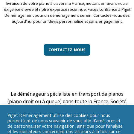
livraison de votre piano à travers la France, mettant en avant notre
exigence élevée et notre expertise reconnue. Faites confiance à Piget
Déménagement pour un déménagement serein. Contactez-nous dès
aujourd’hui pour un devis personnalisé et sans engagement.
CONTACTEZ-NOUS
Le déménageur spécialiste en transport de pianos
(piano droit ou à queue) dans toute la France. Société
expert en déménagement de pianos, transporteur
Piget Déménagement utilise des cookies pour nous
efficace et sérieux.
permettent de nous souvenir de vous afin d'améliorer et
© 2026 Piget Déménagement. All Rights Reserved.
de personnaliser votre navigation, ainsi que pour l'analyse
Mentions Légales
-
Sitemap
et les indicateurs concernant nos visiteurs à la fois sur ce